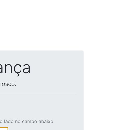
ança
nosco.
ao lado no campo abaixo