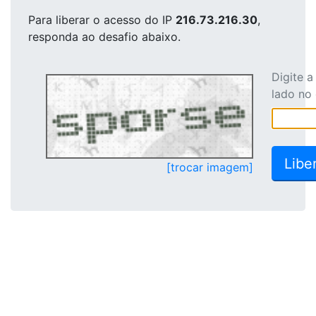
Para liberar o acesso
do IP
216.73.216.30
,
responda ao desafio abaixo.
Digite 
lado no
[trocar imagem]