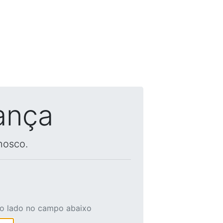
ança
nosco.
ao lado no campo abaixo